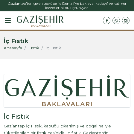
Gaziantep'ten gelen tecrübe ile Denizli'ye baklava, kadayıf ve katmer
lezzetlerini buluşturuyor.
İç Fıstık
Anasayfa
Fıstık
İç Fıstık
İç Fıstık
Gaziantep İç Fıstık, kabuğu çıkarılmış ve doğal haliyle
tüketilebilen bir fıstık çeşididir. İç fıstık, Gaziantep'in