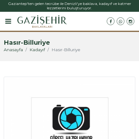
Gaziantep'ten gelen tecrübe ile Denizli'ye baklava, kadayıf ve katmer
lezzetlerini buluşturuyor.
Hasır-Billuriye
Anasayfa
Kadayıf
Hasır-Billuriye