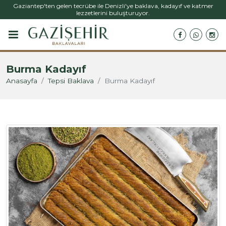
Gaziantep'ten gelen tecrübe ile Denizli'ye baklava, kadayıf ve katmer
lezzetlerini buluşturuyor.
Burma Kadayıf
Anasayfa
Tepsi Baklava
Burma Kadayıf