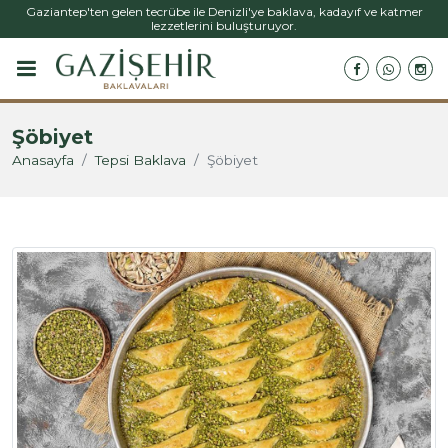
Gaziantep'ten gelen tecrübe ile Denizli'ye baklava, kadayıf ve katmer
lezzetlerini buluşturuyor.
Şöbiyet
Anasayfa
Tepsi Baklava
Şöbiyet