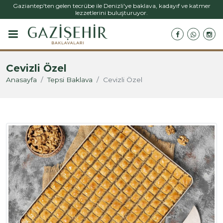
Gaziantep'ten gelen tecrübe ile Denizli'ye baklava, kadayıf ve katmer
lezzetlerini buluşturuyor.
Cevizli Özel
Anasayfa
Tepsi Baklava
Cevizli Özel