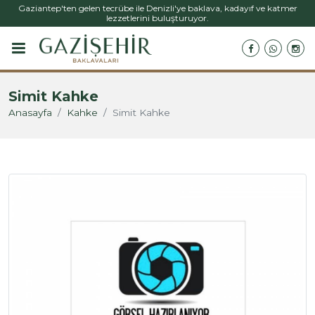
Gaziantep'ten gelen tecrübe ile Denizli'ye baklava, kadayıf ve katmer
lezzetlerini buluşturuyor.
Simit Kahke
Anasayfa
Kahke
Simit Kahke