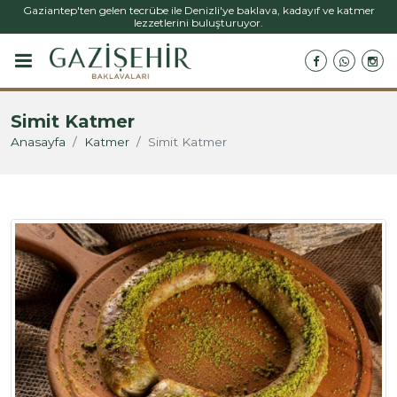
Gaziantep'ten gelen tecrübe ile Denizli'ye baklava, kadayıf ve katmer
lezzetlerini buluşturuyor.
Simit Katmer
Anasayfa
Katmer
Simit Katmer